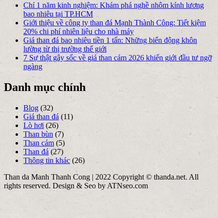
Chỉ 1 năm kinh nghiệm: Khám phá nghề nhôm kính lương
bao nhiêu tại TP.HCM
Giới thiệu về công ty than đá Mạnh Thành Công: Tiết kiệm
20% chi phí nhiên liệu cho nhà máy
Giá than đá bao nhiêu tiền 1 tấn: Những biến động khôn
lường từ thị trường thế giới
7 Sự thật gây sốc về giá than cám 2026 khiến giới đầu tư ngỡ
ngàng
Danh mục chính
Blog
(32)
Giá than đá
(11)
Lò hơi
(26)
Than bùn
(7)
Than cám
(5)
Than đá
(27)
Thông tin khác
(26)
Than da Manh Thanh Cong | 2022 Copyright © thanda.net. All
rights reserved. Design & Seo by ATNseo.com