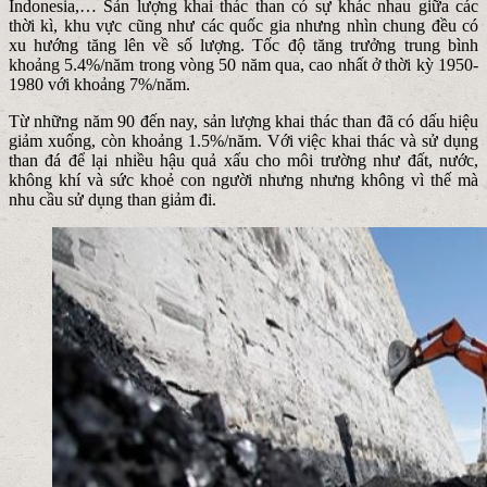
Indonesia,… Sản lượng khai thác than có sự khác nhau giữa các
thời kì, khu vực cũng như các quốc gia nhưng nhìn chung đều có
xu hướng tăng lên về số lượng. Tốc độ tăng trưởng trung bình
khoảng 5.4%/năm trong vòng 50 năm qua, cao nhất ở thời kỳ 1950-
1980 với khoảng 7%/năm.
Từ những năm 90 đến nay, sản lượng khai thác than đã có dấu hiệu
giảm xuống, còn khoảng 1.5%/năm. Với việc khai thác và sử dụng
than đá để lại nhiều hậu quả xấu cho môi trường như đất, nước,
không khí và sức khoẻ con người nhưng nhưng không vì thế mà
nhu cầu sử dụng than giảm đi.