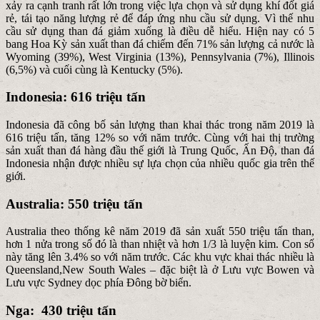
xảy ra cạnh tranh rất lớn trong việc lựa chọn và sử dụng khí đốt giá
rẻ, tái tạo năng lượng rẻ để đáp ứng nhu cầu sử dụng. Vì thế nhu
cầu sử dụng than đá giảm xuống là điều dễ hiểu. Hiện nay có 5
bang Hoa Kỳ sản xuất than đá chiếm đến 71% sản lượng cả nước là
Wyoming (39%), West Virginia (13%), Pennsylvania (7%), Illinois
(6,5%) và cuối cùng là Kentucky (5%).
Indonesia: 616 triệu tấn
Indonesia đã công bố sản lượng than khai thác trong năm 2019 là
616 triệu tấn, tăng 12% so với năm trước. Cùng với hai thị trường
sản xuất than đá hàng đầu thế giới là Trung Quốc, Ấn Độ, than đá
Indonesia nhận được nhiều sự lựa chọn của nhiều quốc gia trên thế
giới.
Australia: 550 triệu tấn
Australia theo thống kê năm 2019 đã sản xuất 550 triệu tấn than,
hơn 1 nửa trong số đó là than nhiệt và hơn 1/3 là luyện kim. Con số
này tăng lên 3.4% so với năm trước. Các khu vực khai thác nhiều là
Queensland,New South Wales – đặc biệt là ở Lưu vực Bowen và
Lưu vực Sydney dọc phía Đông bờ biển.
Nga: 430 triệu tấn