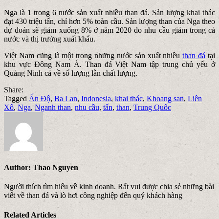
Nga là 1 trong 6 nước sản xuất nhiều than đá. Sản lượng khai thác
đạt 430 triệu tấn, chỉ hơn 5% toàn cầu. Sản lượng than của Nga theo
dự đoán sẽ giảm xuống 8% ở năm 2020 do nhu cầu giảm trong cả
nước và thị trường xuất khẩu.
Việt Nam cũng là một trong những nước sản xuất nhiều
than đá
tại
khu vực Đông Nam Á. Than đá Việt Nam tập trung chủ yếu ở
Quảng Ninh cả về số lượng lẫn chất lượng.
Share:
Tagged
Ấn Độ
,
Ba Lan
,
Indonesia
,
khai thác
,
Khoang san
,
Liên
Xô
,
Nga
,
Nganh than
,
nhu cầu
,
tấn
,
than
,
Trung Quốc
Author:
Thao Nguyen
Người thích tìm hiểu về kinh doanh. Rất vui được chia sẻ những bài
viết về than đá và lò hơi công nghiệp đến quý khách hàng
Related Articles