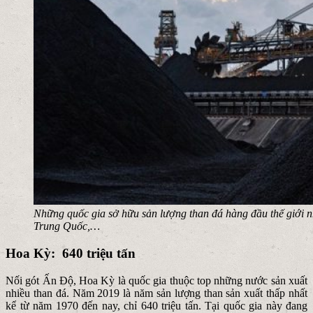
Những quốc gia sở hữu sản lượng than đá hàng đầu thế giới n
Trung Quốc,…
Hoa Kỳ: 640 triệu tấn
Nối gót Ấn Độ, Hoa Kỳ là quốc gia thuộc top những nước sản xuất
nhiều than đá. Năm 2019 là năm sản lượng than sản xuất thấp nhất
kể từ năm 1970 đến nay, chỉ 640 triệu tấn. Tại quốc gia này đang