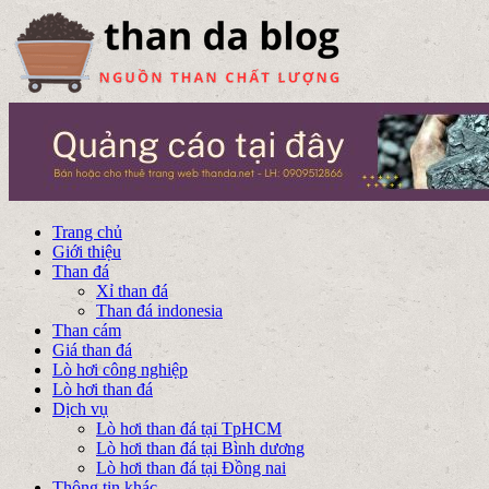
Trang chủ
Giới thiệu
Than đá
Xỉ than đá
Than đá indonesia
Than cám
Giá than đá
Lò hơi công nghiệp
Lò hơi than đá
Dịch vụ
Lò hơi than đá tại TpHCM
Lò hơi than đá tại Bình dương
Lò hơi than đá tại Đồng nai
Thông tin khác