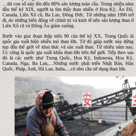
…thì con số này lên đến 80% sản lượng toàn cầu. Trong nhiều năm
đầu thế kỷ XIX, người ta tìm thấy than nhiều ở Hoa Kỳ, Ấn Độ,
Canada, Liên Xô cũ, Ba Lan, Đông Đức. Từ những năm 1990 trở
đi, do những biến động về chính trị và kinh tế nên sản lượng than ở
Liên Xô cũ và Đông Âu giảm xuống.
Bước vào giai đoạn thập niên 90 của thế kỷ XX, Trung Quốc là
quốc gia xuất hiện nhiều mỏ than lớn. Từ đó giúp nước này đứng
top đầu thế giới về khai thác và sản xuất than. Từ nhiều năm nay,
Úc cũng là quốc gia xuất khẩu than lớn trên thế giới. Tiếp theo sau
đó là các nước như Trung Quốc, Hoa Kỳ, Indonesia, Hoa Kỳ,
Canada, Nga, Ba Lan,…Những nước phát triển Nhật Bản, Hàn
Quốc, Pháp, Anh, Hà Lan, Italia,…có nhu cầu sử dụng than lớn.