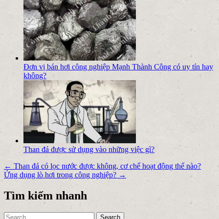
Đơn vị bán hơi công nghiệp Mạnh Thành Công có uy tín hay
không?
Than đá được sử dụng vào những việc gì?
Post
← Than đá có lọc nước được không, cơ chế hoạt động thế nào?
Ứng dụng lò hơi trong công nghiệp? →
navigation
Tìm kiếm nhanh
Search