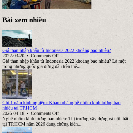
Bài xem nhiều
Giá than nhập khẩu từ Indonesia 2022 khoảng bao nhiêu?
on
2022-03-20
•
Comments Off
Giá
Giá than nhập khẩu từ Indonesia 2022 khoảng bao nhiêu? Là một
than
trong những quốc gia đứng đầu trên thế...
nhập
khẩu
từ
Indonesia
2022
khoảng
Chỉ 1 năm kinh nghiệm: Khám phá nghề nhôm kính lương bao
bao
nhiêu tại TP.HCM
nhiêu?
on
2026-04-18
•
Comments Off
Chỉ
Nghề nhôm kính lương bao nhiêu: Thị trường xây dựng và nội thất
1
tại TP.HCM năm 2026 đang chứng kiến...
năm