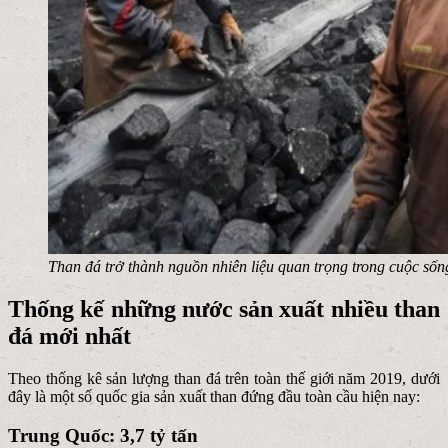
Than đá trở thành nguồn nhiên liệu quan trọng trong cuộc sốn
Thống kế những nước sản xuất nhiều than
đá mới nhất
Theo thống kê sản lượng than đá trên toàn thế giới năm 2019, dưới
đây là một số quốc gia sản xuất than đứng đầu toàn cầu hiện nay:
Trung Quốc: 3,7 tỷ tấn