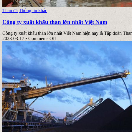
Posted
Than đá
Thông tin khác
in
Công ty xuất khẩu than lớn nhất Việt Nam
Công ty xuất khẩu than lớn nhất Việt Nam hiện nay là Tập đoàn Than
on
2023-03-17
•
Comments Off
Công
ty
xuất
khẩu
than
lớn
nhất
Việt
Nam