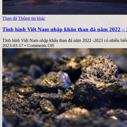
Posted
Than đá
Thông tin khác
in
Tình hình Việt Nam nhập khẩu than đá năm 2022 –
Tình hình Việt Nam nhập khẩu than đá năm 2022 -2023 có nhiều biến 
on
2023-03-17
•
Comments Off
Tình
hình
Việt
Nam
nhập
khẩu
than
đá
năm
2022
–
2023