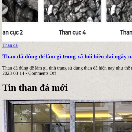
Posted
Than đá
in
Than đá dùng để làm gì trong xã hội hiện đại ngày 
Than đá dùng để làm gì, tình trạng sử dụng than đá hiện nay như thế n
on
2023-03-14
•
Comments Off
Than
đá
Tin than đá mới
dùng
để
làm
gì
trong
xã
hội
hiện
đại