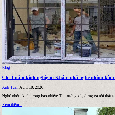
ngày
nay?
Posted
Blog
in
Chỉ 1 năm kinh nghiệm: Khám phá nghề nhôm kính 
Anh Tuan
April 18, 2026
Nghề nhôm kính lương bao nhiêu: Thị trường xây dựng và nội thấ
Xem thêm...