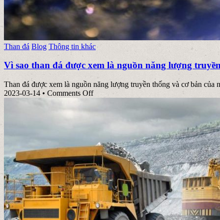
Posted
Than đá
Blog
Thông tin khác
in
Vì sao than đá được xem là nguồn năng lượng truyề
Than đá được xem là nguồn năng lượng truyền thống và cơ bản của nhi
on
2023-03-14
•
Comments Off
Vì
sao
than
đá
được
xem
là
nguồn
năng
lượng
truyền
thống?