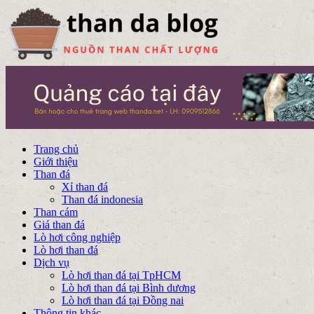
Trang chủ
Giới thiệu
Than đá
Xỉ than đá
Than đá indonesia
Than cám
Giá than đá
Lò hơi công nghiệp
Lò hơi than đá
Dịch vụ
Lò hơi than đá tại TpHCM
Lò hơi than đá tại Bình dương
Lò hơi than đá tại Đồng nai
Thông tin khác