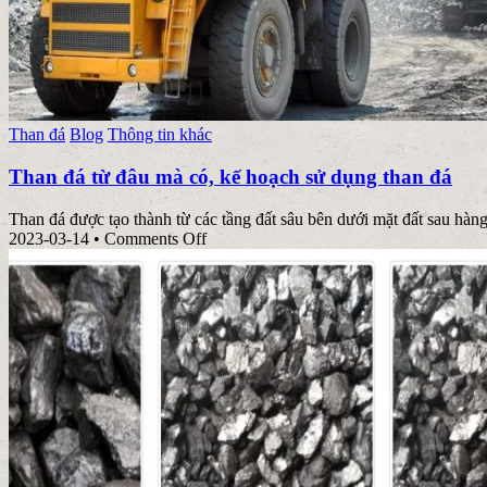
Posted
Than đá
Blog
Thông tin khác
in
Than đá từ đâu mà có, kế hoạch sử dụng than đá
Than đá được tạo thành từ các tầng đất sâu bên dưới mặt đất sau hàng 
on
2023-03-14
•
Comments Off
Than
đá
từ
đâu
mà
có,
kế
hoạch
sử
dụng
than
đá