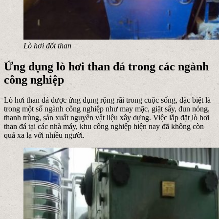
Lò hơi đốt than
Ứng dụng lò hơi than đá trong các ngành
công nghiệp
Lò hơi than đá được ứng dụng rộng rãi trong cuộc sống, đặc biệt là
trong một số ngành công nghiệp như may mặc, giặt sấy, đun nóng,
thanh trùng, sản xuất nguyên vật liệu xây dựng. Việc lắp đặt lò hơi
than đá tại các nhà máy, khu công nghiệp hiện nay đã không còn
quá xa lạ với nhiều người.