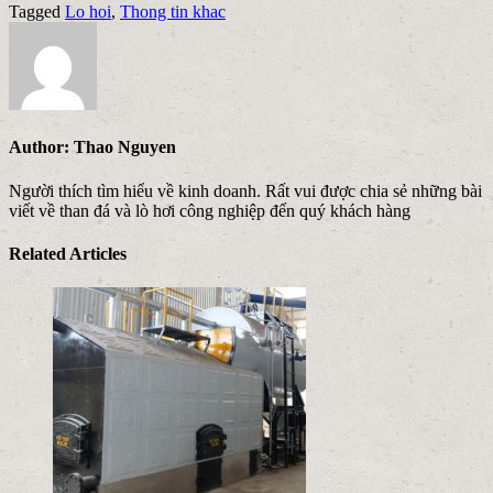
Tagged
Lo hoi
,
Thong tin khac
Author:
Thao Nguyen
Người thích tìm hiểu về kinh doanh. Rất vui được chia sẻ những bài
viết về than đá và lò hơi công nghiệp đến quý khách hàng
Related Articles